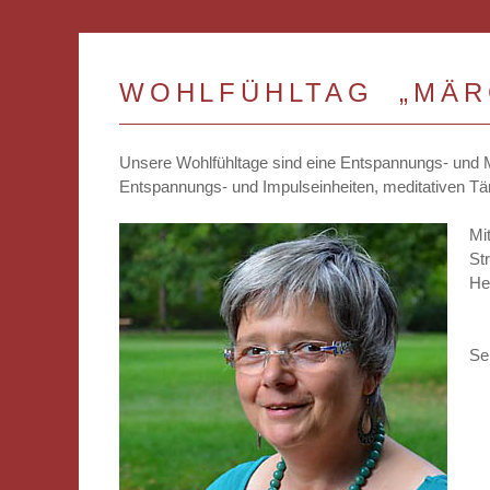
WOHLFÜHLTAG „MÄR
Unsere Wohlfühltage sind eine Entspannungs- und M
Entspannungs- und Impulseinheiten, meditativen 
Mi
St
He
Se